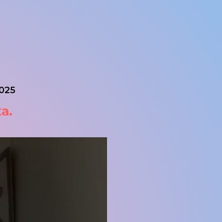
025
а.