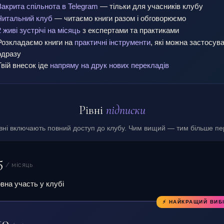
Закрита спільнота в Telegram
— тільки для учасників клубу
Читальний клуб
— читаємо книги разом і обговорюємо
2 живі зустрічі на місяць
з експертами та практиками
Розкладаємо книги на
практичні інструменти
, які можна застосув
одразу
Твій внесок іде
напряму на друк нових перекладів
Рівні
підписки
івні включають повний доступ до клубу. Чим вищий — тим більше пе
5
/ місяць
вна участь у клубі
⚡ НАЙКРАЩИЙ ВИБ
10