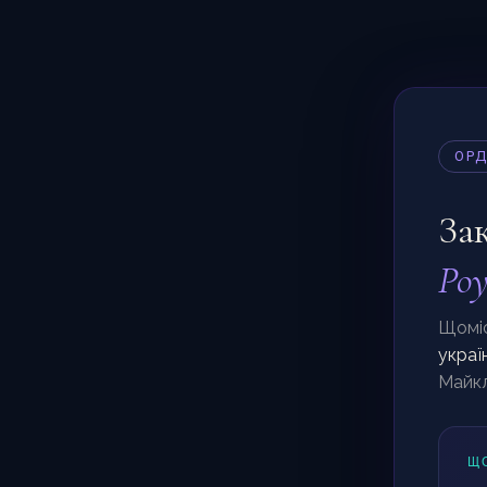
ОРД
За
Ро
Щоміс
украї
Майкл
Щ