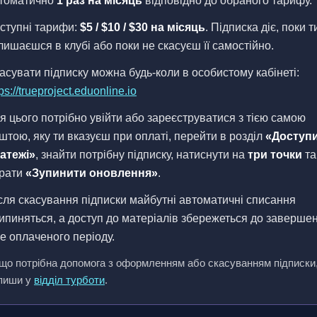
томатично
1 раз на місяць
відповідно до обраного тарифу.
ступні тарифи:
$5 / $10 / $30 на місяць
. Підписка діє, поки т
лишаєшся в клубі або поки не скасуєш її самостійно.
асувати підписку можна будь-коли в особистому кабінеті:
ps://trueproject.eduonline.io
я цього потрібно увійти або зареєструватися з тією самою
штою, яку ти вказуєш при оплаті, перейти в розділ
«Доступи
атежі»
, знайти потрібну підписку, натиснути на
три точки
та
рати
«Зупинити оновлення»
.
сля скасування підписки майбутні автоматичні списання
ипиняться, а доступ до матеріалів збережеться до заверше
е оплаченого періоду.
що потрібна допомога з оформленням або скасуванням підписки
пиши у
відділ турботи
.