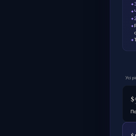
Усі р
$
По
$