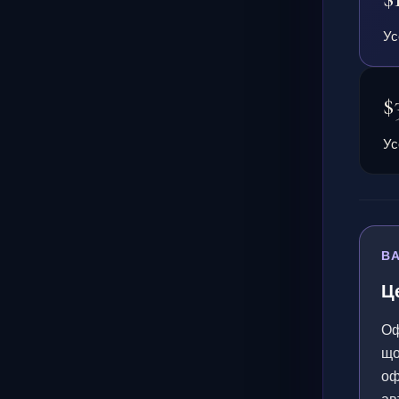
Ус
$
Ус
В
Ц
Оф
що
оф