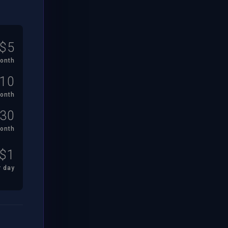
$
5
onth
10
onth
30
onth
$
1
r
day