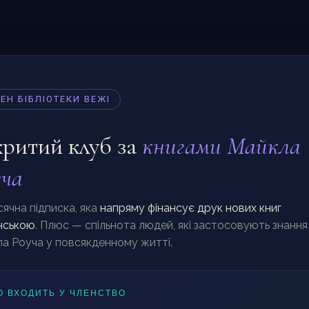
ЕН БІБЛІОТЕКИ ВЕЖІ
критий клуб за
книгами Майкла
уча
ячна підписка, яка
напряму фінансує друк нових книг
нською
.
Плюс — спільнота людей, які застосовують знання
а Роуча у повсякденному житті.
О ВХОДИТЬ У ЧЛЕНСТВО