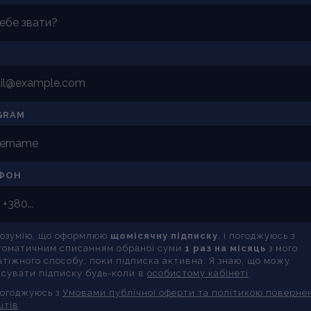
GRAM
ФОН
розумію, що оформлюю
щомісячну підписку
, і погоджуюсь з
томатичним списанням обраної суми
1 раз на місяць
з мого
атіжного способу, поки підписка активна. Я знаю, що можу
асувати підписку будь-коли в
особистому кабінеті
погоджуюсь з
Умовами публічної оферти та політикою поверне
штів