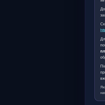
ав
До
за
Ск
htt
Дл
по
пл
об
Пі
пр
вж
Як
на