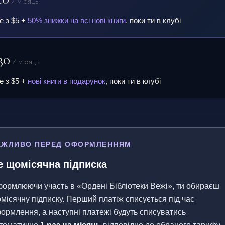
/ місяць
е з $5 +
50% знижки на всі нові книги
, поки ти в клубі
30
/ місяць
е з $5 +
нові книги в подарунок
, поки ти в клубі
АЖЛИВО ПЕРЕД ОФОРМЛЕННЯМ
е щомісячна підписка
ормлюючи участь в «Ордені Бібліотеки Вежі», ти обираєш
місячну підписку. Перший платіж списується під час
ормлення, а наступні платежі будуть списуватись