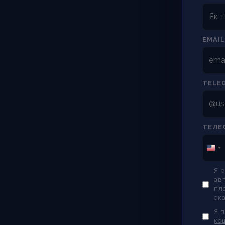
EMAIL
TELE
ТЕЛЕ
Я 
ав
пл
ск
Я 
ко