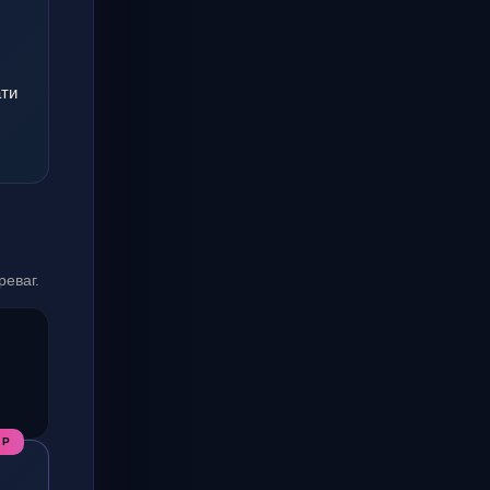
ати
реваг.
ІР