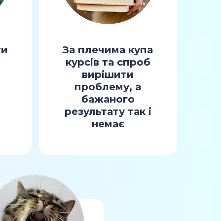
ти
За плечима купа
курсів та спроб
вирішити
м
проблему, а
бажаного
результату так і
немає