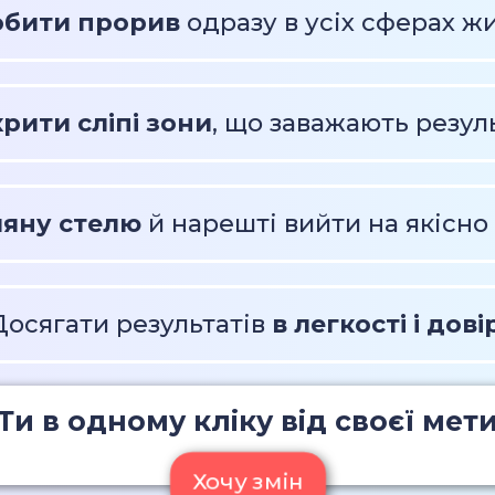
обити прорив
одразу в усіх сферах ж
рити сліпі зони
, що заважають резул
ляну стелю
й нарешті вийти на якісно
Досягати результатів
в легкості і дові
Ти в одному кліку від своєї мет
Хочу змін