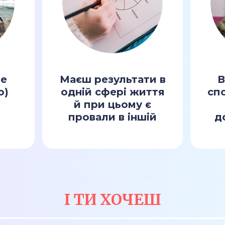
бе
Маєш результати в
В
ю)
одній сфері життя
спо
й при цьому є
провали в іншій
д
І ТИ ХОЧЕШ