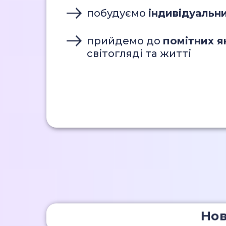
побудуємо
індивідуальн
прийдемо до
помітних я
світогляді та житті
Нови