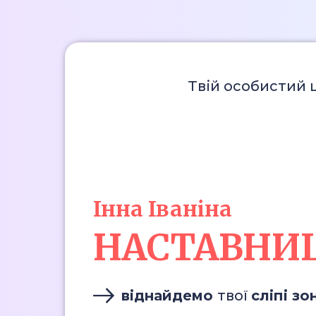
Твій особистий 
Інна Іваніна
НАСТАВНИ
віднайдемо
твої
сліпі зо