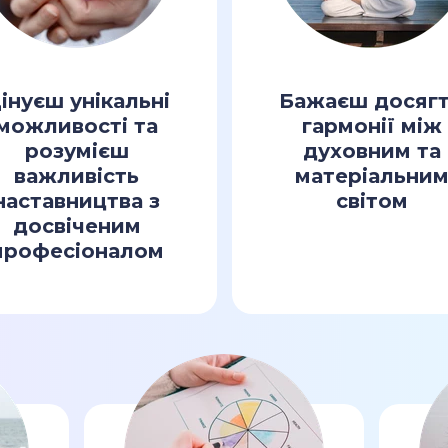
інуєш унікальні
Бажаєш досяг
можливості та
гармонії між
розумієш
духовним та
важливість
матеріальни
наставництва з
світом
досвіченим
професіоналом