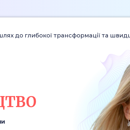
шлях до глибокої трансформації та шви
ЦТВО
ни