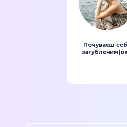
Почуваєш се
загубленим(о