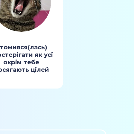
томився(лась)
стерігати як усі
окрім тебе
осягають цілей