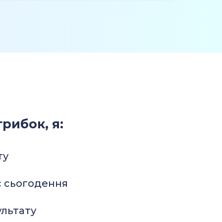
рибок, я:
ту
с сьогодення
льтату