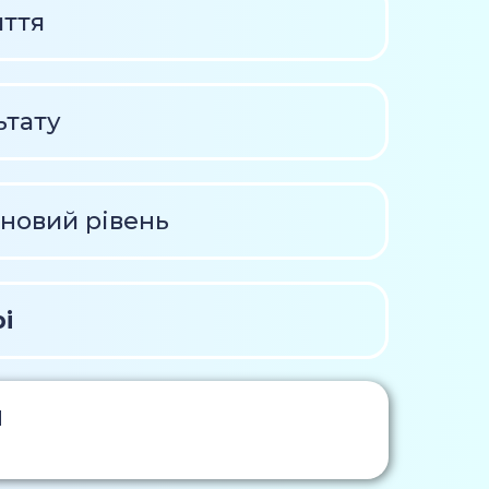
иття
ьтату
 новий рівень
рі
и