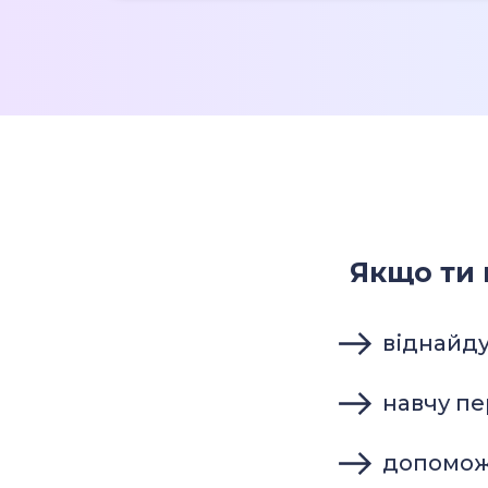
Якщо ти 
віднайду
навчу п
допомож