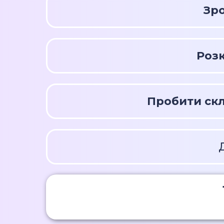
Зр
Розк
Пробити ск