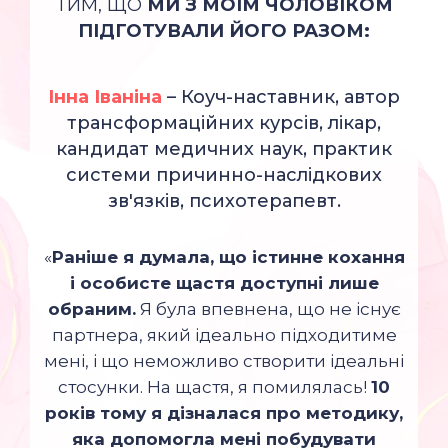
ТИМ, ЩО
МИ З МОЇМ ЧОЛОВІКОМ
ПІДГОТУВАЛИ ЙОГО РАЗОМ:
Інна Іваніна
– Коуч-наставник, автор
трансформаційних курсів, лікар,
кандидат медичних наук, практик
системи причинно-наслідкових
зв'язків, психотерапевт.
«
Раніше я думала, що істинне кохання
і особисте щастя доступні лише
обраним.
Я була впевнена, що не існує
партнера, який ідеально підходитиме
мені, і що неможливо створити ідеальні
стосунки. На щастя, я помилялась!
10
років тому я дізналася про методику,
яка допомогла мені побудувати