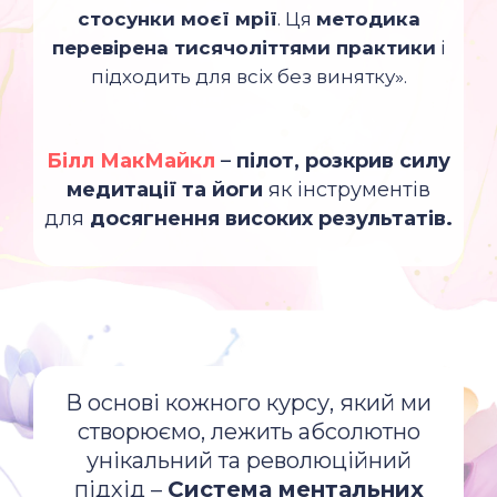
стосунки моєї мрії
. Ця
методика
перевірена тисячоліттями практики
і
підходить для всіх без винятку».
Білл МакМайкл
–
пілот, розкрив силу
медитації та йоги
як інструментів
для
досягнення високих результатів.
В основі кожного курсу, який ми
створюємо, лежить абсолютно
унікальний та революційний
підхід –
Система ментальних