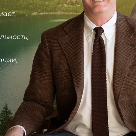
мает,
льность,
ации,