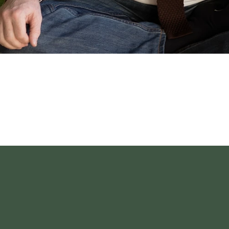
дней в горах Черногории в тишине и
 года в молчаливом ретрите. Для
 рутиной.