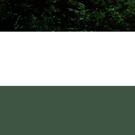
Приезжайте замедлиться и понять, 
спокойствии с Биллом МакМайкло
Билла 4 