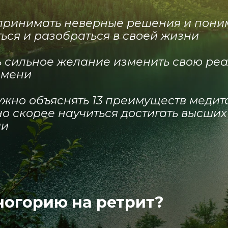
л принимать неверные решения и пони
ься и разобраться в своей жизни
сть сильное желание изменить свою реа
емени
нужно объяснять 13 преимуществ медит
но скорее научиться достигать
высших
ии
ногорию на ретрит?