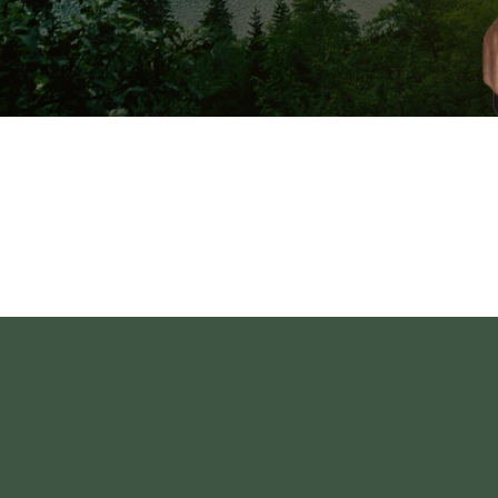
как дальше двигаться в своей жизни. За 5 
м, опытным медитатором, который повёл 3
часа медитации в ретрите были ежедневной