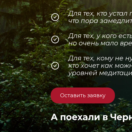
Для тех, кто уста
что пора замедлит
Для тех, у кого е
но очень мало вр
Для тех, кому не 
кто хочет как мож
уровней медитац
Оставить заявку
А поехали в Чер