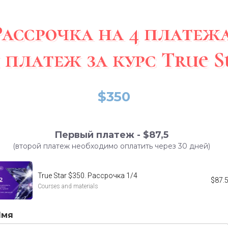
Рассрочка на 4 платежа
й платеж
за курс True S
$350
Первый платеж -
$8
7,5
(второй платеж необходимо оплатить через 30 дней)
True Star $350. Рассрочка 1/4
$
87.
Courses and materials
Имя