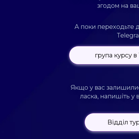
згодом на ваш
А поки переходьте д
Telegr
група курсу в
Якщо у вас залишили
ласка, напишіть у 
Відділ ту