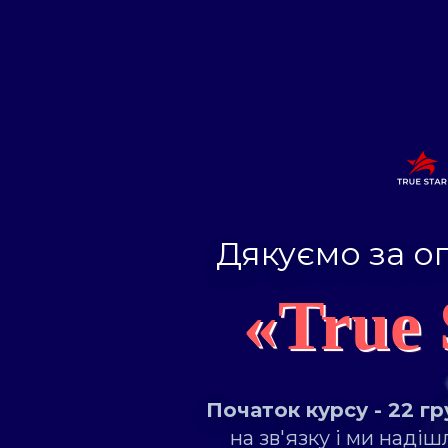
Дякуємо за о
«True 
Початок курсу - 22 г
на зв'язку і ми надіш