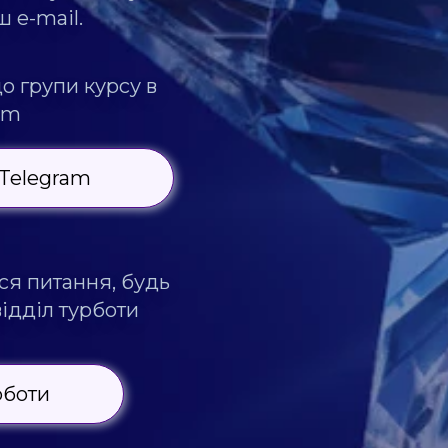
 e-mail.
о групи курсу в
am
 Telegram
ся питання, будь
в
ідділ турботи
рботи