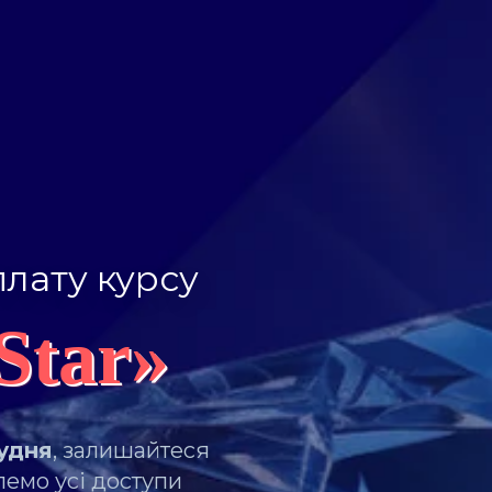
плату курсу
Star»
рудня
, залишайтеся
лемо усі доступи